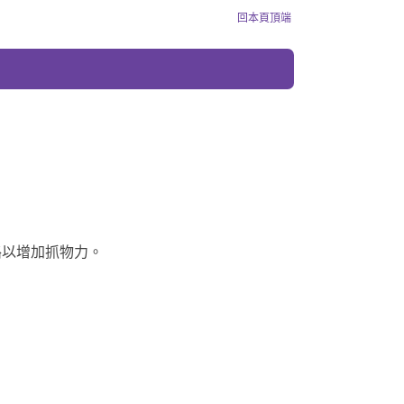
回本頁頂端
紋路以增加抓物力。