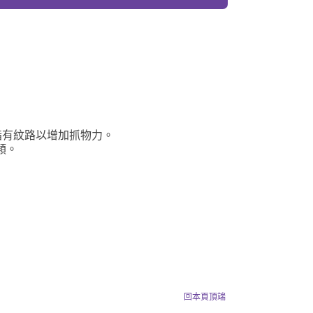
手指有紋路以增加抓物力。
類。
回本頁頂端