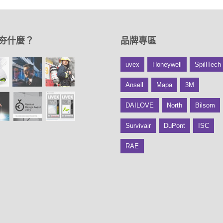
夯什麼？
品牌專區
uvex
Honeywell
SpillTech
Ansell
Mapa
3M
DAILOVE
North
Bilsom
Survivair
DuPont
ISC
RAE