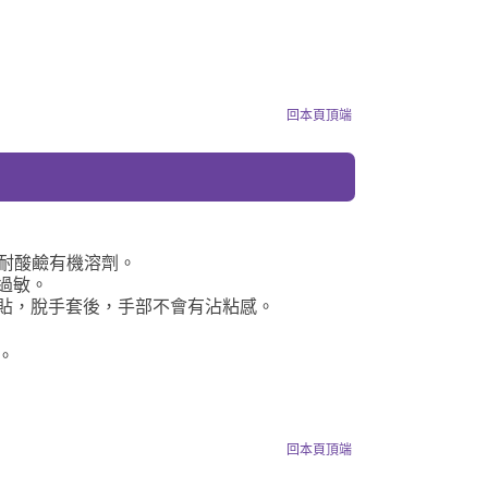
回本頁頂端
性，耐酸鹼有機溶劑。
過敏。
貼，脫手套後，手部不會有沾粘感。
。
回本頁頂端