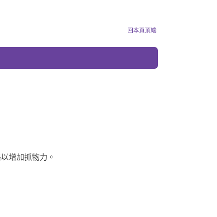
回本頁頂端
紋路以增加抓物力。