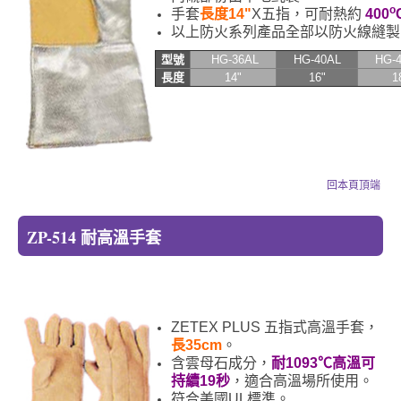
o
手套
長度14"
X五指，可耐熱約
400
以上防火系列產品全部以防火線縫製
型號
HG-36AL
HG-40AL
HG-
長度
14"
16"
1
回本頁頂端
ZP-514 耐高溫手套
ZETEX PLUS 五指式高溫手套，
長35
cm
。
含雲母石成分，
耐1093℃高溫可
持續19秒
，適合高溫場所使用。
符合美國UL標準。