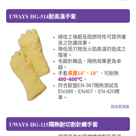
UWAYS HG-514耐高溫手套
絕佳之強韌及阻燃特性可提供優
良之防護效果。
降低受刃物及火焰高溫的造成之
傷害。
毛圈針織品，隔熱效果更為卓
越。
手套
長度14"、18"
，可耐熱
o
400~600
C
。
符合歐盟EN-367隔熱測試及
EN388、EN407、EN-420標
準。
回本頁頂端
UWAYS HG-115隔熱耐切割針織手套