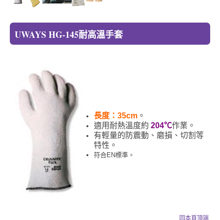
UWAYS HG-145耐高溫手套
長度：35cm
。
適用耐熱溫度約
204℃
作業。
有輕量的防震動、磨損、切割等
特性。
符合EN標準。
回本頁頂端