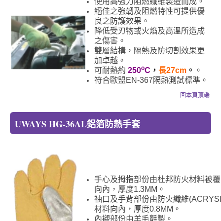
使用高強力阻燃纖維製造而成。
絕佳之強韌及阻燃特性可提供優
良之防護效果。
降低受刃物或火焰及高溫所造成
之傷害。
雙層結構，隔熱及防切割效果更
加卓越。
o
可耐熱約
250
C
，
長27
cm
。
。
符合歐盟EN-367隔熱測試標準。
回本頁頂端
UWAYS HG-36AL鋁箔防熱手套
手心及拇指部份由杜邦防火材料被覆
向內，厚度1.3MM。
袖口及手背部份由防火纖維(ACRYSI
材料向內，厚度0.8MM。
內襯部份由羊毛氈製。