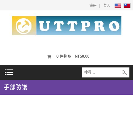
註冊
登入
0
件物品
NT$0.00
手部防護