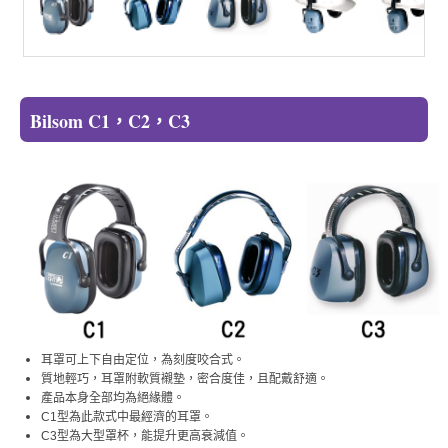
Bilsom C1，C2，C3
耳罩可上下自由定位，為刻度咬合式。
質地輕巧，耳罩附軟質襯墊，密合度佳，且配戴舒適。
產品本身全部均為絕緣體。
C1型為此款式中最經濟的耳罩。
C3型為大型罩杯，能提升更高衰減值。