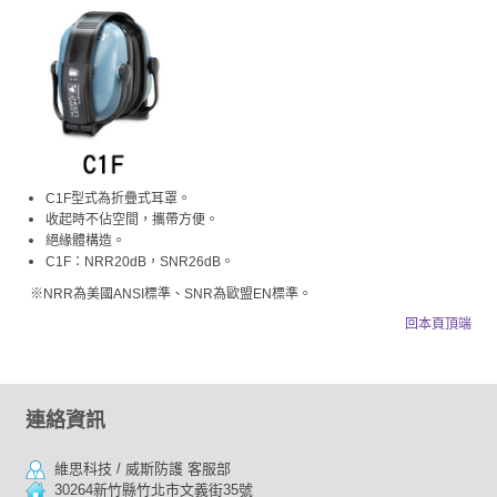
C1F型式為折疊式耳罩。
收起時不佔空間，攜帶方便。
絕緣體構造。
C1F：NRR20dB，SNR26dB。
※NRR為美國ANSI標準、SNR為歐盟EN標準。
回本頁頂端
連絡資訊
維思科技 / 威斯防護 客服部
30264新竹縣竹北市文義街35號