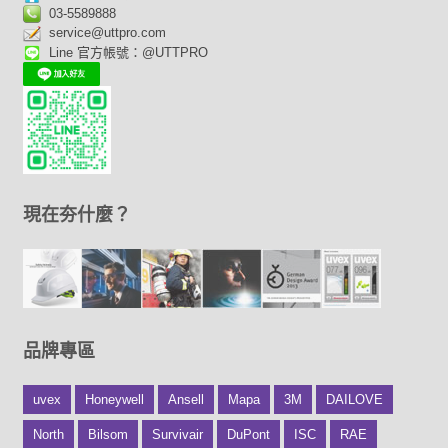
03-5589888
service@uttpro.com
Line 官方帳號：@UTTPRO
現在夯什麼？
品牌專區
uvex
Honeywell
Ansell
Mapa
3M
DAILOVE
North
Bilsom
Survivair
DuPont
ISC
RAE