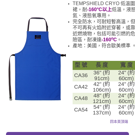
TEMPSHIELD CRYO 低溫圍
裙，耐
-160°C以上
低溫，液
氮、液態氧專用。
完全防水，可耐短暫高溫，
不可再有火焰附近穿著，或
近燃燒物，包括可能引燃的
o
險區，耐凍達
-160
C
。
產地：美國，符合歐美標準 
型 號
長 度
寬 度
36" (約
24" (約
CA36
91cm)
60cm)
42" (約
24" (約
CA42
106cm)
60cm)
48" (約
24" (約
CA48
121cm)
60cm)
54" (約
24" (約
CA54
137cm)
60cm)
回本頁頂端