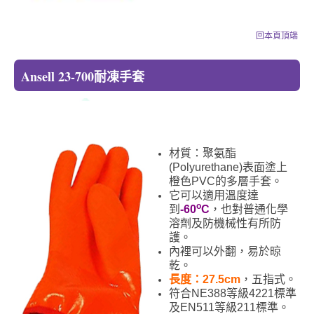
回本頁頂端
Ansell 23-700耐凍手套
材質：聚氨酯
(Polyurethane)表面塗上
橙色PVC的多層手套。
它可以適用溫度達
o
到
-60
C
，也對普通化學
溶劑及防機械性有所防
護。
內裡可以外翻，易於晾
乾。
長度：27.5cm
，五指式。
符合NE388等級4221標準
及EN511等級211標準。