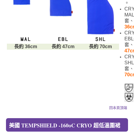
。
CR
MA
套、
36c
CR
EB
套、
長約 36cm
長約 47cm
長約 70cm
47c
CR
SH
套、
70c
回本頁頂端
美國 TEMPSHIELD -160oC CRYO 超低溫圍裙