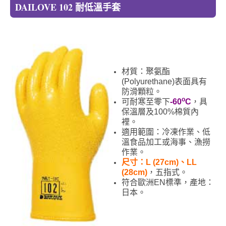
DAILOVE 102 耐低溫手套
材質：聚氨酯
(Polyurethane)表面具有
防滑顆粒。
o
可耐寒至零下
-60
C
，具
保溫層及100%棉質內
裡。
適用範圍：冷凍作業、低
溫食品加工或海事、漁撈
作業。
尺寸：L (27cm)、LL
(28cm)
，五指式。
符合歐洲EN標準，產地：
日本。