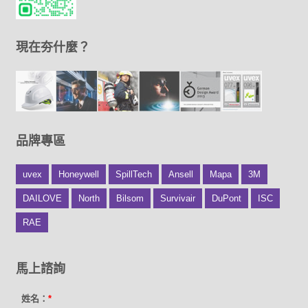
現在夯什麼？
品牌專區
uvex
Honeywell
SpillTech
Ansell
Mapa
3M
DAILOVE
North
Bilsom
Survivair
DuPont
ISC
RAE
馬上諮詢
姓名：
*