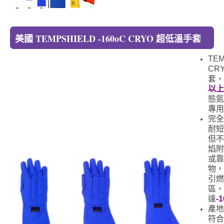
美國 TEMPSHIELD -160oC CRYO 超低溫手套
TEM
CR
套，
以上
態氮
專用
完全
耐短
但不
焰附
或靠
物，
引燃
區，
達
-1
產地
符合