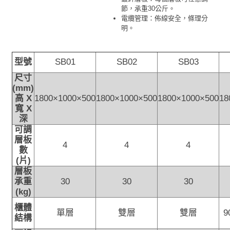
節，承重30公斤。
電纜管理：佈線安全，條理分
明。
型號
SB01
SB02
SB03
尺寸
(mm)
高 X
1800×1000×500
1800×1000×500
1800×1000×500
18
寬 X
深
可調
層板
4
4
4
數
(片)
層板
承重
30
30
30
(kg)
櫃體
單層
雙層
雙層
結構