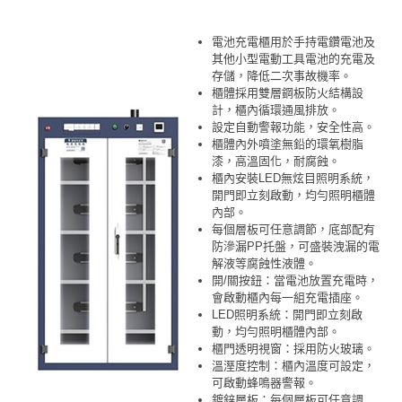
電池充電櫃用於手持電鑽電池及
其他小型電動工具電池的充電及
存儲，降低二次事故機率。
櫃體採用雙層鋼板防火結構設
計，櫃內循環通風排放。
設定自動警報功能，安全性高。
櫃體內外噴塗無鉛的環氧樹脂
漆，高溫固化，耐腐蝕。
櫃內安裝LED無炫目照明系統，
開門即立刻啟動，均勻照明櫃體
內部。
每個層板可任意調節，底部配有
防滲漏PP托盤，可盛裝洩漏的電
解液等腐蝕性液體。
開/關按鈕：當電池放置充電時，
會啟動櫃內每一組充電插座。
LED照明系統：開門即立刻啟
動，均勻照明櫃體內部。
櫃門透明視窗：採用防火玻璃。
溫溼度控制：櫃內溫度可設定，
可啟動蜂鳴器警報。
鍍鋅層板：每個層板可任意調