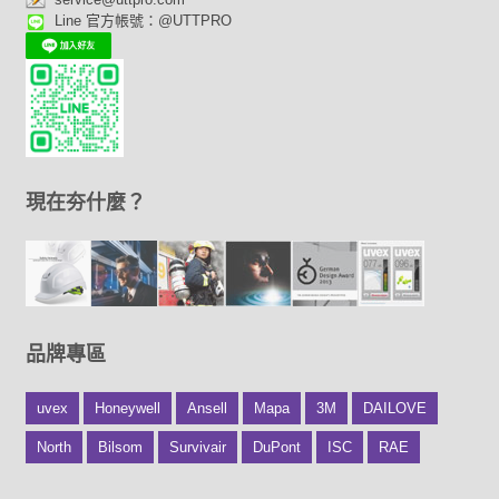
Line 官方帳號：@UTTPRO
現在夯什麼？
品牌專區
uvex
Honeywell
Ansell
Mapa
3M
DAILOVE
North
Bilsom
Survivair
DuPont
ISC
RAE