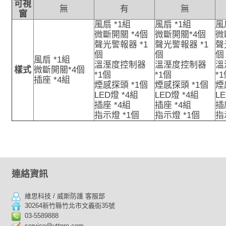
可視
無
有
無
窗
風扇 *1組
風扇 *1組
風
微斷開關 *4個
微斷開關*4個
微
聲光警報器 *1
聲光警報器 *1
聲
個
個
個
風扇 *1組
溫溼度控制器
溫溼度控制器
溫
樣式
微斷開關*4個
*1個
*1個
*
插座 *4組
煙感探頭 *1個
煙感探頭 *1個
煙
LED燈 *4組
LED燈 *4組
L
插座 *4組
插座 *4組
插
指示燈 *1個
指示燈 *1個
指
連絡資訊
維思科技 / 威斯防護 客服部
30264新竹縣竹北市文義街35號
03-5589888
service@uttpro.com