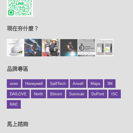
現在夯什麼？
品牌專區
uvex
Honeywell
SpillTech
Ansell
Mapa
3M
DAILOVE
North
Bilsom
Survivair
DuPont
ISC
RAE
馬上諮詢