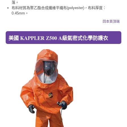
落。
布料材質為聚乙酯合成纖維平織布(polyester)，布料厚度：
0.45mm。
回本頁頂端
美國 KAPPLER Z500 A級氣密式化學防護衣