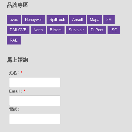
品牌專區
uvex
Honeywell
SpillTech
Ansell
Mapa
3M
DAILOVE
North
Bilsom
Survivair
DuPont
ISC
RAE
馬上諮詢
姓名：
*
Email：
*
電話：