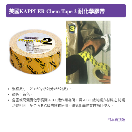
美國KAPPLER Chem-Tape 2 耐化學膠帶
規格尺寸：2" x 60y (5公分x55公尺) 。
顏色：黃色。
危害或高濃度化學噴濺 A.B.C級作業場所，與 A.B.C級防護衣材料之 防護
功能相同，配合 A.B.C級防護衣使用，避免化學物質自袖口侵入。
回本頁頂端