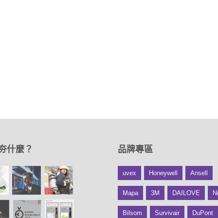
夯什麼？
品牌專區
uvex
Honeywell
Ansell
Mapa
3M
DAILOVE
N
Bilsom
Survivair
DuPont