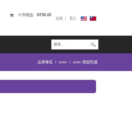
0
件物品
NT$0.00
註冊
登入
品牌專區
/
uvex
/
uvex 頭部防護