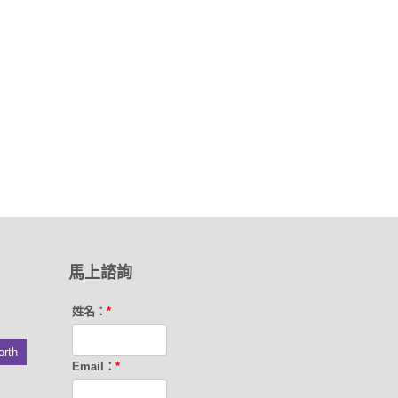
馬上諮詢
姓名：
*
orth
Email：
*