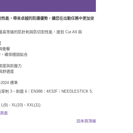
割與防針刺性能，帶來卓越的防護優勢，讓您在出勤任務中更加安
等級的防針刺與防切割性能，達到 Cut A9 與
試
與衝擊
扣帶，確保穩固貼合
用度與抓握力
與舒適度
-2024 標準
防穿刺 3・耐磨 6｜EN388：4X32F｜NEEDLESTICK 5;
L(9)、XL(10)、XXL(11)
廠頁面
回本頁頂端