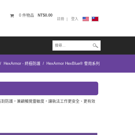
0
件物品
NT$0.00
註冊
登入
/
HexArmor - 終極防護
/
HexArmor HexBlue® 警用系列
刺與防割防護，兼顧觸覺靈敏度，讓執法工作更安全、更有效