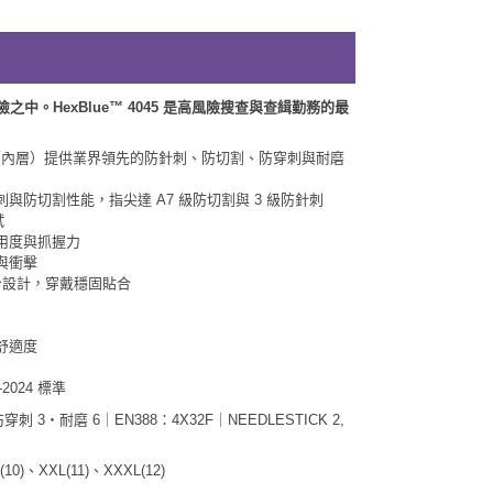
中。HexBlue™ 4045 是高風險搜查與查緝勤務的最
材料手掌（內層）提供業界領先的防針刺、防切割、防穿刺與耐磨
與防切割性能，指尖達 A7 級防切割與 3 級防針刺
試
用度與抓握力
與衝擊
閉合設計，穿戴穩固貼合
舒適度
-2024 標準
防穿刺 3・耐磨 6｜EN388：4X32F｜NEEDLESTICK 2,
(10)、XXL(11)、XXXL(12)