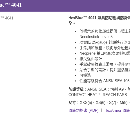
ue™ 4041
HexBlue™ 4041 兼具防切
全。
於標示的強化部位提供市場上最高
Needlestick Level 5
以實際 25-gauge 針頭進行測
手背指節襯墊，緩衝意外碰撞
Neoprene 袖口搭配魔鬼氈
指尖強化設計
手掌矽膠紋路止滑層，提升耐
貼合手型的設計，提升靈活度
可機洗
性能等級符合 ANSI/ISEA 105
防護等級：
ANSI/ISEA：切割 A9・
CONTACT HEAT 2; REACH PASS
尺寸：
XXS(5)、XS(6)、S(7)、M(8)、
原廠規格書 (PDF)
｜
HexArmor 原