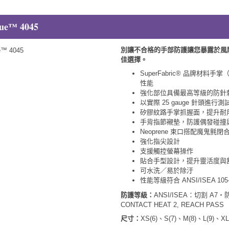
ue™ 4045
別讓不合格的手部防護讓您暴露於風險之
佳選擇。
SuperFabric® 品牌
性能
強化部位具備最高等級的防針刺
以實際 25 gauge 針頭進行測
矽膠紋路手掌抓握面，提升耐
手背指節襯墊，防護偶發碰撞
Neoprene 束口搭配魔鬼氈
強化指尖設計
支援觸控螢幕操作
貼合手型設計，提升靈活度與
可水洗／易於除汙
性能等級符合 ANSI/ISEA 105
防護等級：
ANSI/ISEA：切割 A7・
CONTACT HEAT 2, REACH PASS
尺寸：
XS(6)、S(7)、M(8)、L(9)、XL