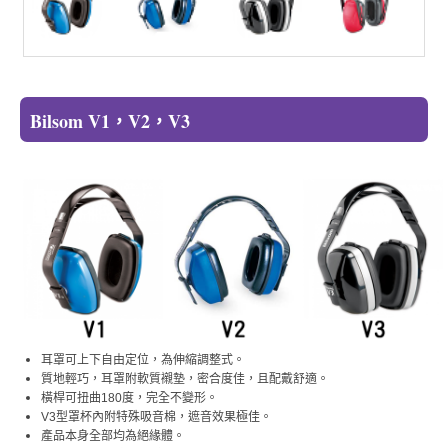
Bilsom V1，V2，V3
耳罩可上下自由定位，為伸縮調整式。
質地輕巧，耳罩附軟質襯墊，密合度佳，且配戴舒適。
橫桿可扭曲180度，完全不變形。
V3型罩杯內附特殊吸音棉，遮音效果極佳。
產品本身全部均為絕緣體。