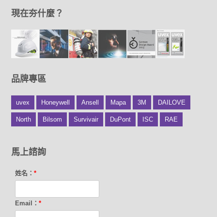
現在夯什麼？
品牌專區
uvex
Honeywell
Ansell
Mapa
3M
DAILOVE
North
Bilsom
Survivair
DuPont
ISC
RAE
馬上諮詢
姓名：
*
Email：
*