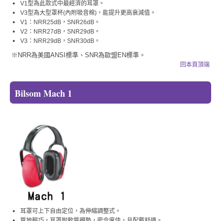
V1型為此款式中最經濟的耳罩。
V3型為大型罩杯(內附吸音棉)，能提升更高衰減值。
V1：NRR25dB，SNR26dB。
V2：NRR27dB，SNR29dB。
V3：NRR29dB，SNR30dB。
※NRR為美國ANSI標準、SNR為歐盟EN標準。
回本頁頂端
Bilsom Mach 1
耳罩可上下自由定位，為伸縮調整式。
質地輕巧，耳罩附軟質襯墊，密合度佳，且配戴舒適。