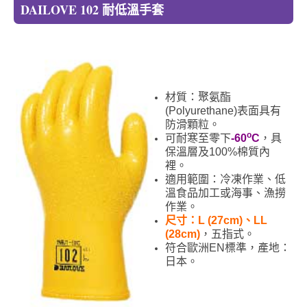
DAILOVE 102 耐低溫手套
材質：聚氨酯
(Polyurethane)表面具有
防滑顆粒。
o
可耐寒至零下
-60
C
，具
保溫層及100%棉質內
裡。
適用範圍：冷凍作業、低
溫食品加工或海事、漁撈
作業。
尺寸：L (27cm)、LL
(28cm)
，五指式。
符合歐洲EN標準，產地：
日本。