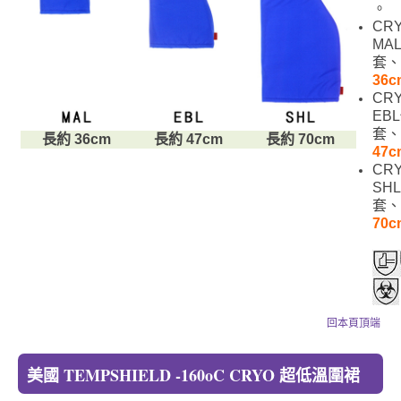
。
CR
MA
套、
36c
CR
EB
套、
長約 36cm
長約 47cm
長約 70cm
47c
CR
SH
套、
70c
回本頁頂端
美國 TEMPSHIELD -160oC CRYO 超低溫圍裙