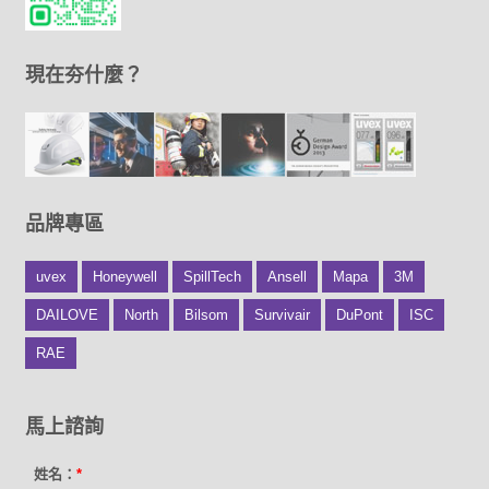
現在夯什麼？
品牌專區
uvex
Honeywell
SpillTech
Ansell
Mapa
3M
DAILOVE
North
Bilsom
Survivair
DuPont
ISC
RAE
馬上諮詢
姓名：
*