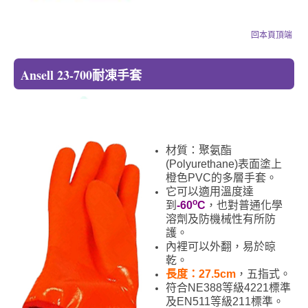
回本頁頂端
Ansell 23-700耐凍手套
材質：聚氨酯
(Polyurethane)表面塗上
橙色PVC的多層手套。
它可以適用溫度達
o
到
-60
C
，也對普通化學
溶劑及防機械性有所防
護。
內裡可以外翻，易於晾
乾。
長度：27.5cm
，五指式。
符合NE388等級4221標準
及EN511等級211標準。