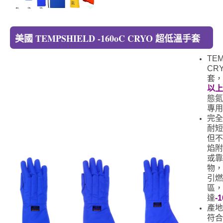
美國 TEMPSHIELD -160oC CRYO 超低溫手套
TEM
CR
套，
以上
態氮
專用
完全
耐短
但不
焰附
或靠
物，
引燃
區，
達
-1
產地
符合