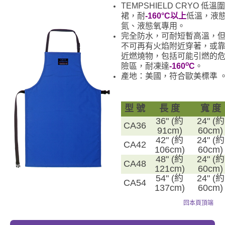
TEMPSHIELD CRYO 低溫圍
裙，耐
-160°C以上
低溫，液
氮、液態氧專用。
完全防水，可耐短暫高溫，
不可再有火焰附近穿著，或
近燃燒物，包括可能引燃的
o
險區，耐凍達
-160
C
。
產地：美國，符合歐美標準 
型 號
長 度
寬 度
36" (約
24" (約
CA36
91cm)
60cm)
42" (約
24" (約
CA42
106cm)
60cm)
48" (約
24" (約
CA48
121cm)
60cm)
54" (約
24" (約
CA54
137cm)
60cm)
回本頁頂端