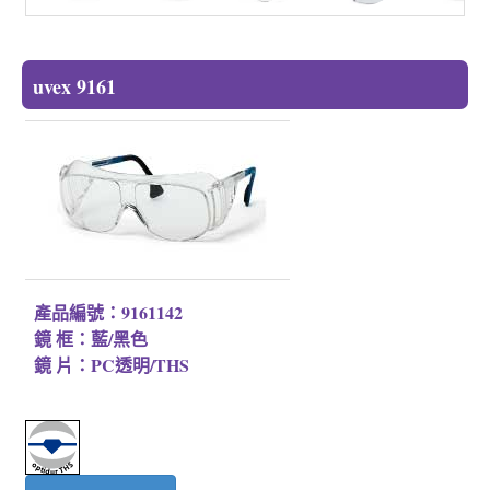
uvex 9161
產品編號：9161142
鏡 框：藍/黑色
鏡 片：PC透明/THS