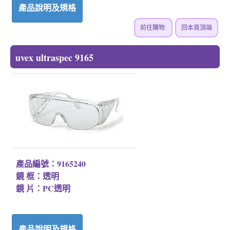
產品說明及規格
前往購物
回本頁頂端
uvex ultraspec 9165
產品編號：9165240
鏡 框：透明
鏡 片：PC透明
產品說明及規格