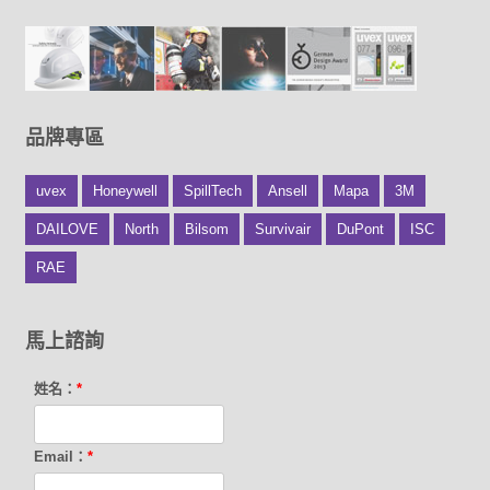
品牌專區
uvex
Honeywell
SpillTech
Ansell
Mapa
3M
DAILOVE
North
Bilsom
Survivair
DuPont
ISC
RAE
馬上諮詢
姓名：
*
Email：
*