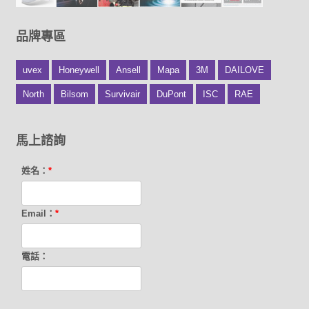
品牌專區
uvex
Honeywell
Ansell
Mapa
3M
DAILOVE
North
Bilsom
Survivair
DuPont
ISC
RAE
馬上諮詢
姓名：
*
Email：
*
電話：