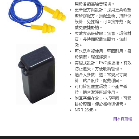
用於各類高噪音環境。
更新配方與設計：採用更柔軟塑
型矽膠配方，搭配全新手持部位
設計，免揉縮、可直接穿戴，配
戴更便捷舒適。
柔軟食品級矽膠：無毒、環保材
質，長時間配戴無壓力、無刺
激。
可水洗重複使用：堅固耐用，易
於清潔，環保經濟。
帶線式設計：PVC線連接，有效
防止遺失，方便收納管理。
適合大多數耳道：常規尺寸設
計，貼合度佳，配戴穩固。
可用於無塵室環境：不產生微
粒，適合潔淨區域使用。
附耳塞保存盒：小巧堅固，可繫
掛於腰間，便於攜帶與保管。
NRR 26dB。
回本頁頂端