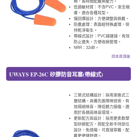
棉，長時間配戴無壓力。
低過敏材質：不含PVC，安全親
膚，適合各種耳型。
慢回彈設計：方便調整與佩戴。
防塵處理：表面經特殊處理，保
持乾淨衛生。
帶線式設計：PVC線連接，有效
防止遺失，方便收納管理。
NRR：32dB。
回本頁頂端
UWAYS EP-26C 矽膠防音耳塞(帶線式)
三葉式結構設計：採用漸進式三
層結構，具備先進降噪技術，有
效隔絕噪音、降低聽力損傷，適
用於各類高噪音環境。
更新配方與設計：採用更柔軟塑
型矽膠配方，搭配全新手持部位
設計，免揉縮、可直接穿戴，配
戴更便捷舒適。