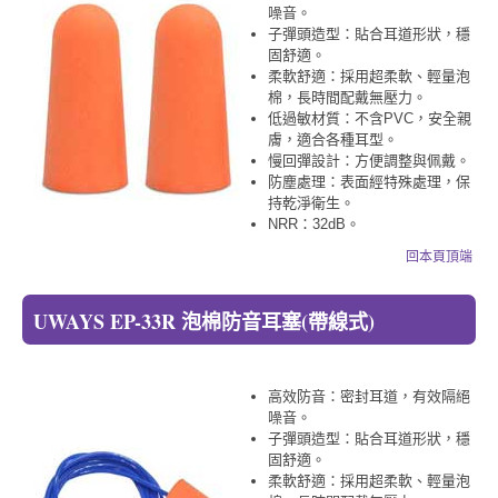
噪音。
子彈頭造型：貼合耳道形狀，穩
固舒適。
柔軟舒適：採用超柔軟、輕量泡
棉，長時間配戴無壓力。
低過敏材質：不含PVC，安全親
膚，適合各種耳型。
慢回彈設計：方便調整與佩戴。
防塵處理：表面經特殊處理，保
持乾淨衛生。
NRR：32dB。
回本頁頂端
UWAYS EP-33R 泡棉防音耳塞(帶線式)
高效防音：密封耳道，有效隔絕
噪音。
子彈頭造型：貼合耳道形狀，穩
固舒適。
柔軟舒適：採用超柔軟、輕量泡