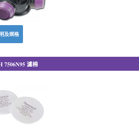
明及規格
 7506N95 濾棉