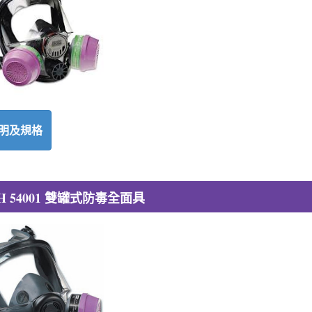
明及規格
H 54001 雙罐式防毒全面具