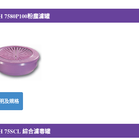
H 7580P100粉塵濾罐
明及規格
H 75SCL 綜合濾毒罐