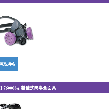
明及規格
H 760008A 雙罐式防毒全面具