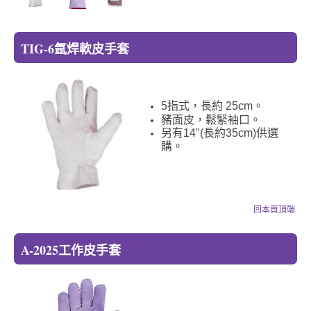
TIG-6氬焊軟皮手套
5指式，長約 25cm。
豬面皮，鬆緊袖口。
另有14"(長約35cm)供選
購。
回本頁頂端
A-2025工作皮手套