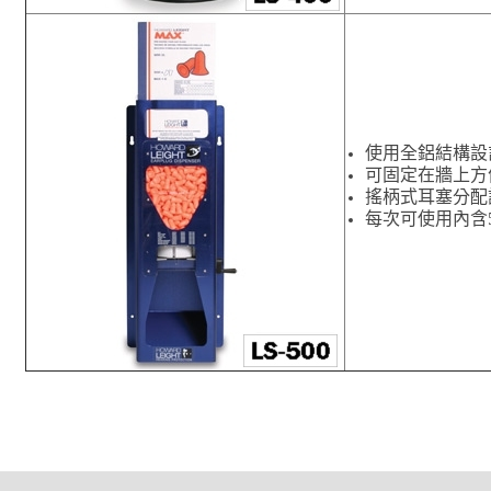
使用全鋁結構設
可固定在牆上
方
搖柄式
耳塞分配
每次可使用內含