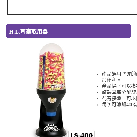
H.L.耳塞取用器
產品選用堅硬的
加便利。
產品除了可以掛
旋轉耳塞分配旋
配有接盤，
可以
每次可添加
400