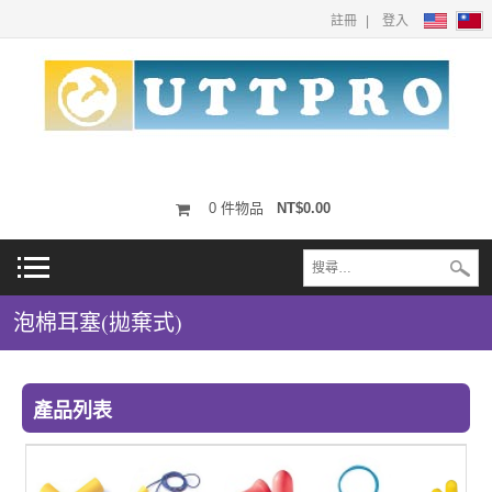
註冊
登入
0
件物品
NT$0.00
泡棉耳塞(拋棄式)
產品列表