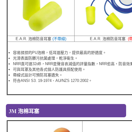
E.A.R. 泡棉防音耳塞
(不帶線)
E.A.R. 泡棉防音耳塞
(
容易揉捏的PU泡棉，低耳道壓力，提供最高的舒適度。
光滑表面防髒污抗菌處理，乾淨衛生。
NRR直可達32dB，NRR是聲音哀減值的評量指數，NRR愈高，防音效
可與耳罩及其他各式個人防護具搭配使用。
帶線式設計可預防耳塞遺失。
符合ANSI S3. 19-1974、AU/NZS 1270:2002。
3M 泡棉耳塞