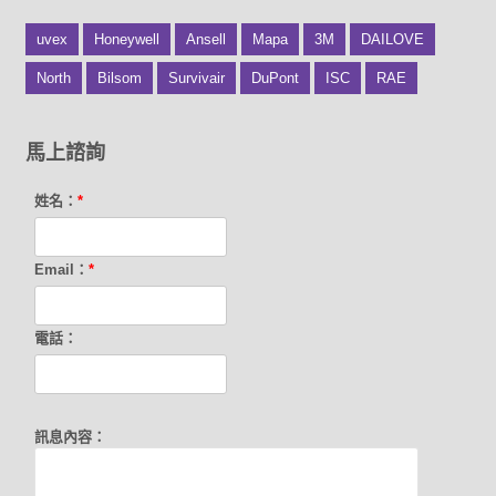
uvex
Honeywell
Ansell
Mapa
3M
DAILOVE
North
Bilsom
Survivair
DuPont
ISC
RAE
馬上諮詢
姓名：
*
Email：
*
電話：
訊息內容：