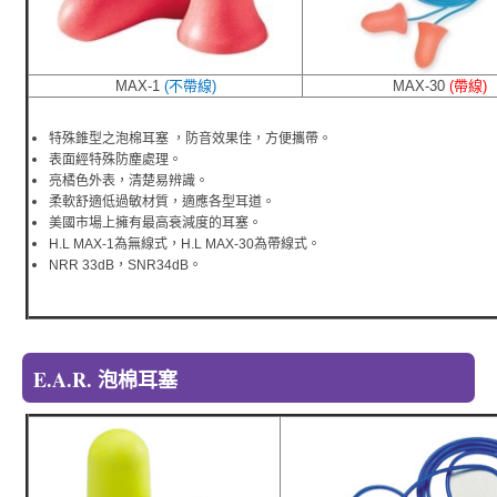
MAX-1
(不帶線)
MAX-30
(帶線)
特殊錐型之泡棉耳塞 ，防音效果佳，方便攜帶。
表面經特殊防塵處理。
亮橘色外表，清楚易辨識。
柔軟舒適低過敏材質，適應各型耳道。
美國市場上擁有最高衰減度的耳塞。
H.L MAX-1為無線式，H.L MAX-30為帶線式。
NRR 33dB，SNR34dB。
E.A.R. 泡棉耳塞