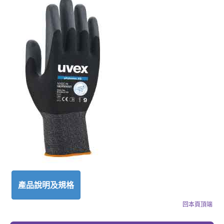
產品說明及規格
回本頁頂端