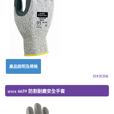
產品說明及規格
回本頁頂端
uvex 6659 防割耐磨安全手套