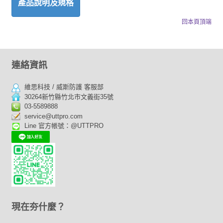
產品說明及規格
回本頁頂端
連絡資訊
維思科技 / 威斯防護 客服部
30264新竹縣竹北市文義街35號
03-5589888
service@uttpro.com
Line 官方帳號：@UTTPRO
現在夯什麼？