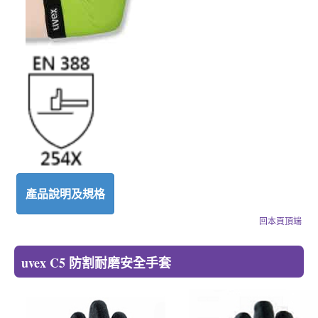
產品說明及規格
回本頁頂端
uvex C5 防割耐磨安全手套