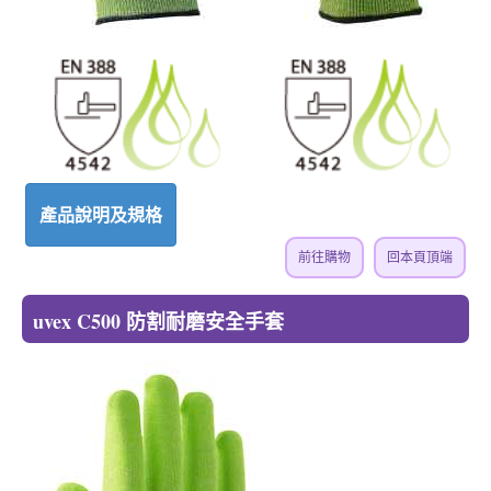
產品說明及規格
前往購物
回本頁頂端
uvex C500 防割耐磨安全手套