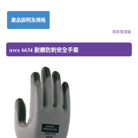
產品說明及規格
回本頁頂端
uvex 6634 耐磨防刺安全手套